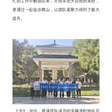
忙的工作中解脱出来，尽情享受大自然的美好，
更通过一起徒步爬山，让团队凝聚力得到了极大
提升。
上午
：
分，载满团队成员的车辆准时驶向百
9
30