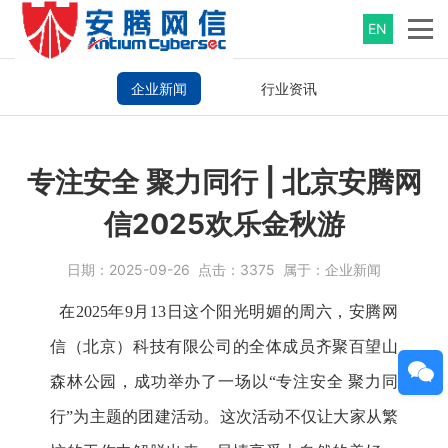
EN
企业新闻
行业资讯
专注安全 聚力同行 | 北京安腾网
信2025欢乐金秋游
日期：
2025-09-26
点击：
3375
属于：
企业新闻
在
2025年9月13日这个阳光明媚的周六，安腾网
信（北京）科技有限公司的全体成员齐聚百望山
森林公园，成功举办了一场以“专注安全 聚力同
行”为主题的团建活动。这次活动不仅让大家从繁