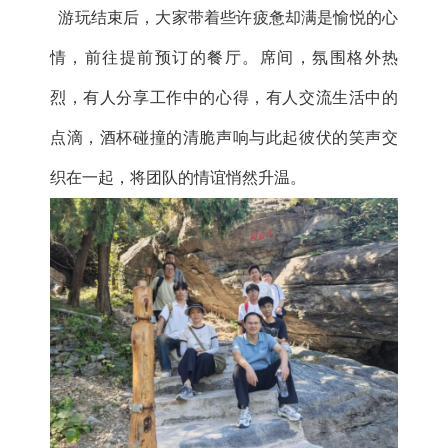
游玩结束后，大家带着些许疲惫却满是愉悦的心
情，前往提前预订的餐厅。席间，氛围格外热
烈，有人分享工作中的心得，有人交流生活中的
点滴，酒杯碰撞的清脆声响与此起彼伏的笑
声交
织在一起，将团队的情谊悄然升温。